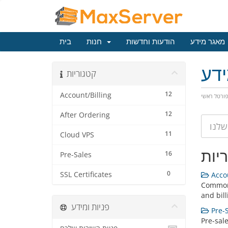
מאגר מידע
הודעות וחדשות
חנות
בית
דע
קטגוריות
12
Account/Billing
ורטל ראשי
12
After Ordering
11
Cloud VPS
יות
16
Pre-Sales
0
SSL Certificates
Accou
Common
and bill
פניות ומידע
Pre-S
Pre-sal