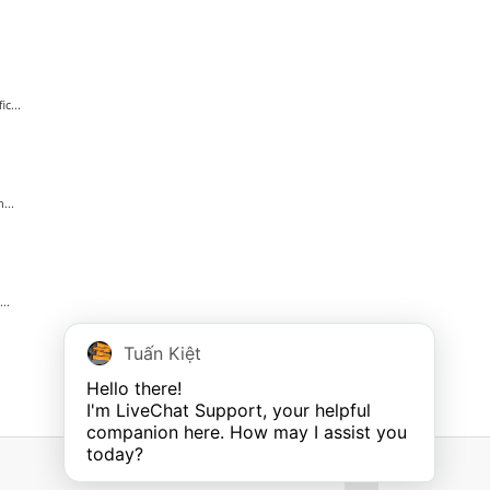
c...
...
.
..
Tuấn Kiệt
Hello there!

I'm LiveChat Support, your helpful 
companion here. How may I assist you 
today?