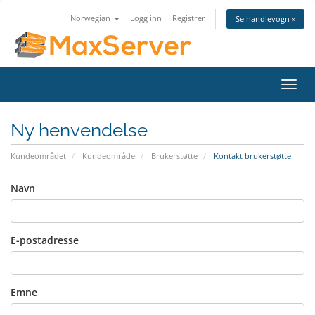
Norwegian
Logg inn
Registrer
Se handlevogn »
Bytt
navig
Ny henvendelse
Kundeområdet
Kundeområde
Brukerstøtte
Kontakt brukerstøtte
Navn
E-postadresse
Emne