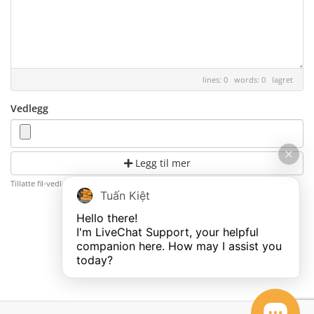
lines: 0 words: 0
lagret
Vedlegg
Legg til mer
Tillatte fil-vedlegg: .jpg, .gif, .jpeg, .png (Max file size: 2000MB)
Tuấn Kiệt
Hello there!

Avbryt
I'm LiveChat Support, your helpful 
companion here. How may I assist you 
today?