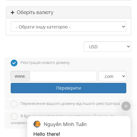
Оберіть валюту
Реєстрація нового домену
www.
Перевірити
Перенесення вашого домену від іншого реєстратора
Я буду використовувати зареєстрований домен та
оновлю name-сервери
Nguyễn Minh Tuấn
Hello there!
