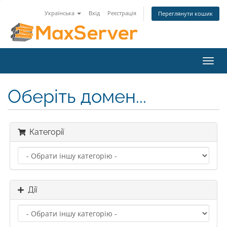
Українська
Вхід
Реєстрація
Переглянути кошик
Toggl
navig
Оберіть домен...
Категорії
Дії