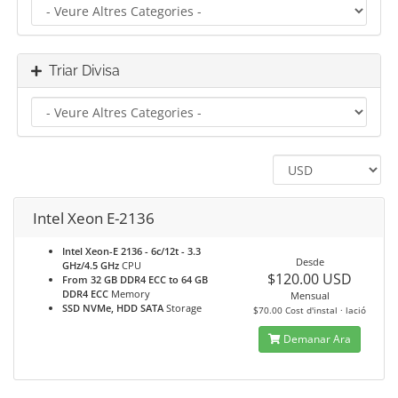
Triar Divisa
Intel Xeon E-2136
Intel Xeon-E 2136 - 6c/12t - 3.3
Desde
GHz/4.5 GHz
CPU
$120.00 USD
From 32 GB DDR4 ECC to 64 GB
DDR4 ECC
Memory
Mensual
SSD NVMe, HDD SATA
Storage
$70.00 Cost d'instal · lació
Demanar Ara