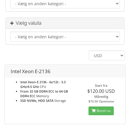
Vælg valuta
Intel Xeon E-2136
Intel Xeon-E 2136 - 6c/12t - 3.3
Start fra
GHz/4.5 GHz
CPU
$120.00 USD
From 32 GB DDR4 ECC to 64 GB
DDR4 ECC
Memory
Månedlig
SSD NVMe, HDD SATA
Storage
$70.00 Oprettelse
Bestil nu