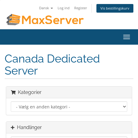
Dansk
Log ind
Register
Vis bestillingskurv
Toggl
navig
Canada Dedicated
Server
Kategorier
Handlinger