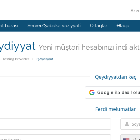
Azer
t bazası
Server/Şəbəkə vəziyyəti
Ortaqlar
Əlaqə
ydiyyat
Yeni müştəri hesabınızı indi aktiv
n Hosting Provider
Qeydiyyat
Qeydiyyatdan keç
Fərdi məlumatlar
+1