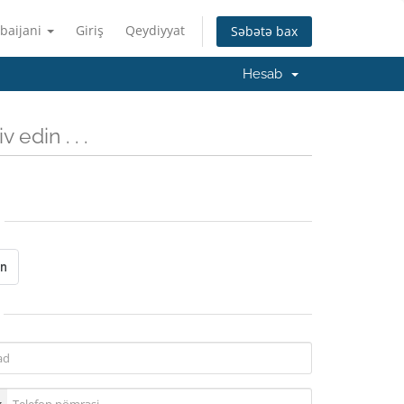
baijani
Giriş
Qeydiyyat
Səbətə bax
Hesab
 edin . . .