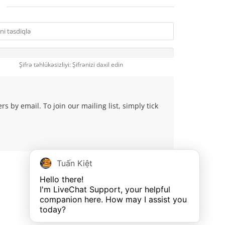
Şifrə təhlükəsizliyi: Şifrənizi daxil edin
 by email. To join our mailing list, simply tick
Tuấn Kiệt
Hello there!

I'm LiveChat Support, your helpful 
companion here. How may I assist you 
today?