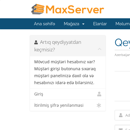
Ana səhifə
Mağaza
Elanlar
Məluma
Qe
Artıq qeydiyyatdan
keçmisiz?
Azerbaija
Mövcud müştəri hesabınız var?
Müştəri girişi butonuna sıxaraq
müştəri panelinizə daxil ola və
hesabınızı idarə edə bilərsiniz.
Giriş
İtirilmiş şifrə yenilənməsi