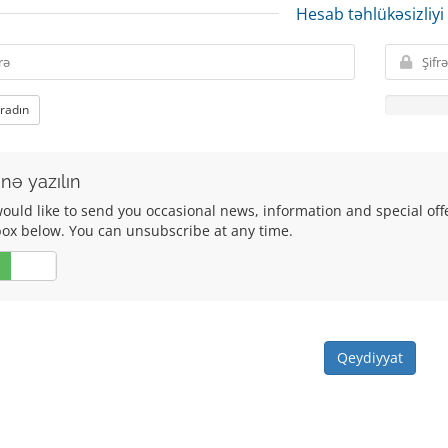
Hesab təhlükəsizliyi
aradın
nə yazılın
uld like to send you occasional news, information and special offers
box below. You can unsubscribe at any time.
Xeyr