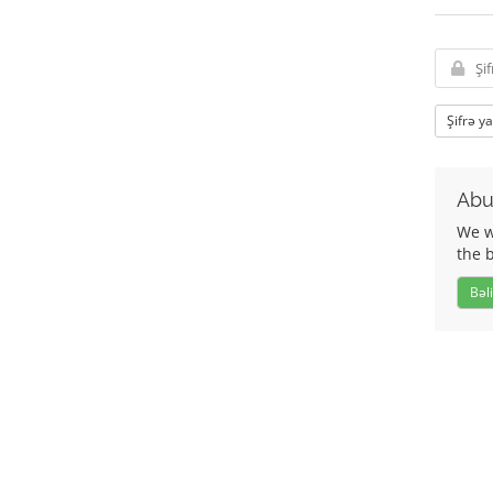
Şifrə y
Abu
We wo
the 
Bəli