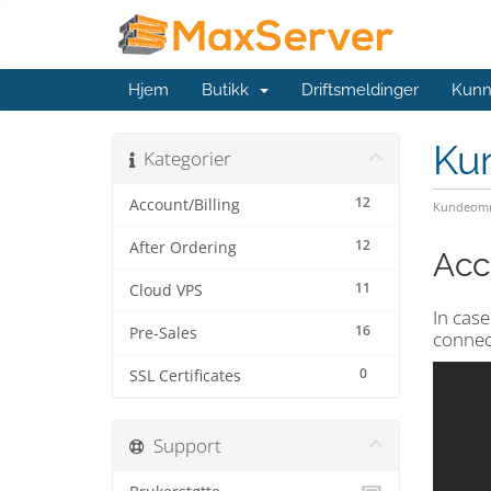
Hjem
Butikk
Driftsmeldinger
Kunn
Ku
Kategorier
12
Account/Billing
Kundeomr
12
After Ordering
Acc
11
Cloud VPS
In cas
16
Pre-Sales
connec
0
SSL Certificates
Support