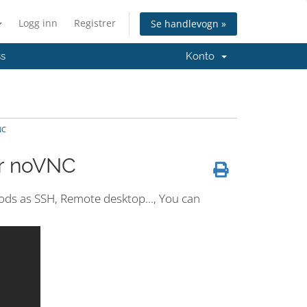
Logg inn
Registrer
Se handlevogn »
ss
Konto
NC
er noVNC
ods as SSH, Remote desktop..., You can