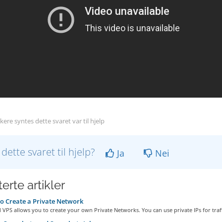
ere syntes dette svaret var til hjelp
 dette svaret til hjelp?
Ja
Nei
erte artikler
 Create a Private Network
VPS allows you to create your own Private Networks. You can use private IPs for traffi