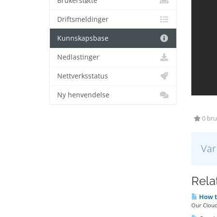
Brukerstøtte
Driftsmeldinger
Kunnskapsbase
Nedlastinger
Nettverksstatus
Ny henvendelse
0 bruk
Var
Relat
How to
Our Cloud 