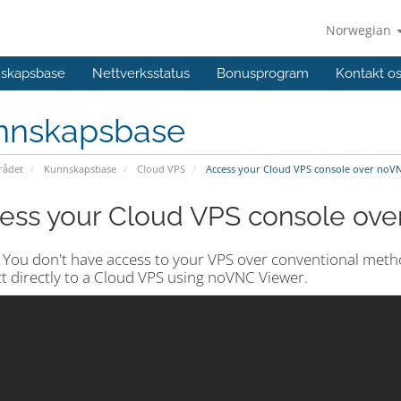
Norwegian
skapsbase
Nettverksstatus
Bonusprogram
Kontakt o
nnskapsbase
ådet
Kunnskapsbase
Cloud VPS
Access your Cloud VPS console over noV
ess your Cloud VPS console ov
e You don't have access to your VPS over conventional meth
t directly to a Cloud VPS using noVNC Viewer.