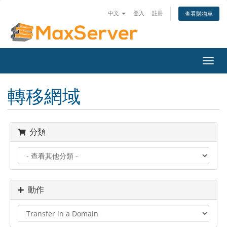
中文
登入
註冊
查看購物車
Toggl
navig
轉移網域
分類
動作