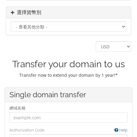
選擇貨幣別
Transfer your domain to us
Transfer now to extend your domain by 1 year!*
Single domain transfer
網域名稱
Authorization Code
Help