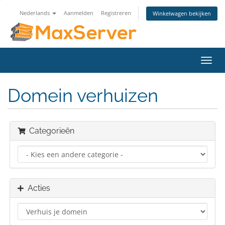
Nederlands
Aanmelden
Registreren
Winkelwagen bekijken
Navig
in-/u
Domein verhuizen
Categorieën
Acties