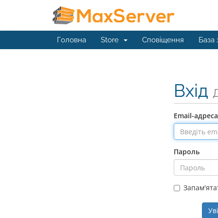
Головна
Store
Сповіщення
База 
Вхід
Email-адреса
Пароль
Запам'ята