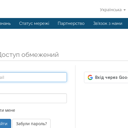
Українська
знань
Статус мережі
Партнерство
Зв'язок з нами
Доступ обмежений
ти мене
Забули пароль?